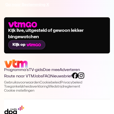
Ga naar Bestemming X
Kijk live, uitgesteld of gewoon lekker
bingewatchen
Kijk op
Programma's
TV-gids
Doe mee
Adverteren
Route naar VTM
Jobs
FAQ
Nieuwsbrief
Gebruiksvoorwaarden
Cookiebeleid
Privacybeleid
Toegankelijkheidsverklaring
Wedstrijdreglement
Cookie instellingen