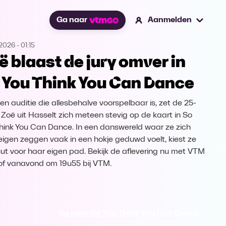
Ga naar
Aanmelden
.2026
-
01:15
ë blaast de jury omver in
 You Think You Can Dance
en auditie die allesbehalve voorspelbaar is, zet de 25-
e Zoë uit Hasselt zich meteen stevig op de kaart in So
hink You Can Dance. In een danswereld waar ze zich
eigen zeggen vaak in een hokje geduwd voelt, kiest ze
uut voor haar eigen pad. Bekijk de aflevering nu met VTM
f vanavond om 19u55 bij VTM.
Ga naar So You Think You Can Dance