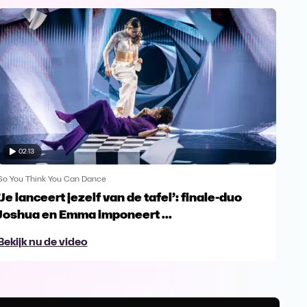
02:13
So You Think You Can Dance
So Y
’Je lanceert jezelf van de tafel’: finale-duo
"Zi
Joshua en Emma imponeert ...
Dam
Bekijk nu de video
Bek