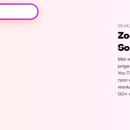
Oeps, browser niet ondersteund
05.04
Voor je onze programma's gaat ontdekken,
Zo
best je browser updaten of hieronder één
van de ondersteunde browsers
So
downloaden.
Met e
Google Chrome
Download
jarig
You T
Firefox
Download
naar 
resol
Safari
Download
GO+ o
Microsoft Edge
Download
Opera
Download