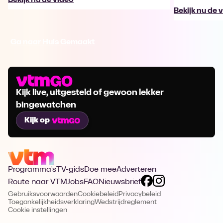
Bekijk nu de 
Ga naar Huis Gemaakt
Kijk live, uitgesteld of gewoon lekker
bingewatchen
Kijk op
Programma's
TV-gids
Doe mee
Adverteren
Route naar VTM
Jobs
FAQ
Nieuwsbrief
Gebruiksvoorwaarden
Cookiebeleid
Privacybeleid
Toegankelijkheidsverklaring
Wedstrijdreglement
Cookie instellingen