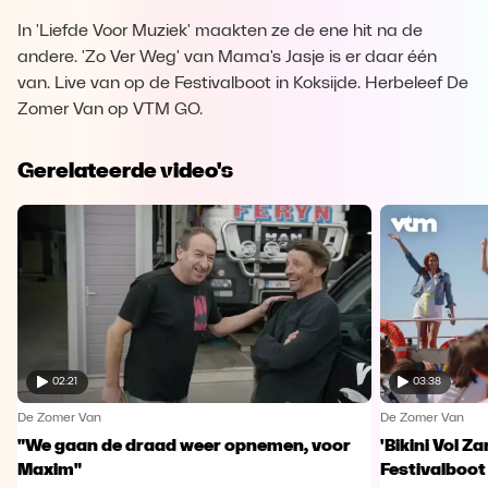
In 'Liefde Voor Muziek' maakten ze de ene hit na de
andere. 'Zo Ver Weg' van Mama's Jasje is er daar één
van. Live van op de Festivalboot in Koksijde. Herbeleef De
Zomer Van op VTM GO.
Gerelateerde video's
02:21
03:38
De Zomer Van
De Zomer Van
"We gaan de draad weer opnemen, voor
'Bikini Vol Z
Maxim"
Festivalboot