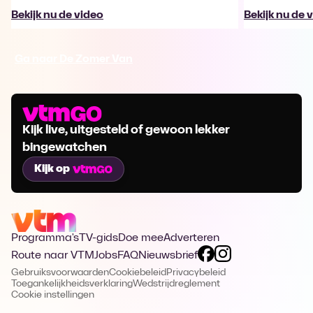
Bekijk nu de video
Bekijk nu de 
Ga naar De Zomer Van
Kijk live, uitgesteld of gewoon lekker
bingewatchen
Kijk op
Programma's
TV-gids
Doe mee
Adverteren
Route naar VTM
Jobs
FAQ
Nieuwsbrief
Gebruiksvoorwaarden
Cookiebeleid
Privacybeleid
Toegankelijkheidsverklaring
Wedstrijdreglement
Cookie instellingen