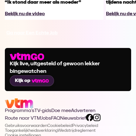
“Ik stond daar meer als moeder”
tijdens nachts
Bekijk nu de video
Bekijk nu de 
Ga naar Een Echte Job
Kijk live, uitgesteld of gewoon lekker
bingewatchen
Kijk op
Programma's
TV-gids
Doe mee
Adverteren
Route naar VTM
Jobs
FAQ
Nieuwsbrief
Gebruiksvoorwaarden
Cookiebeleid
Privacybeleid
Toegankelijkheidsverklaring
Wedstrijdreglement
Cookie instellingen