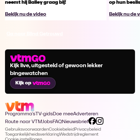
neemt hij Bailey graag bij!
op hun besl
Bekijk nu de video
Bekijk nu de 
Ga naar Blind Getrouwd
Kijk live, uitgesteld of gewoon lekker
bingewatchen
Kijk op
Programma's
TV-gids
Doe mee
Adverteren
Route naar VTM
Jobs
FAQ
Nieuwsbrief
Gebruiksvoorwaarden
Cookiebeleid
Privacybeleid
Toegankelijkheidsverklaring
Wedstrijdreglement
Cookie instellingen