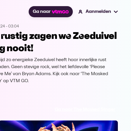
Ga naar
Aanmelden
024
-
03:04
 rustig zagen we Zeeduivel
g nooit!
ijd zo energieke Zeeduivel heeft haar innerlijke rust
den. Geen stevige rock, wel het liefdevolle ‘Please
ve Me’ van Bryan Adams. Kijk ook naar ‘The Masked
r' op VTM GO.
Ga naar The Masked Singer