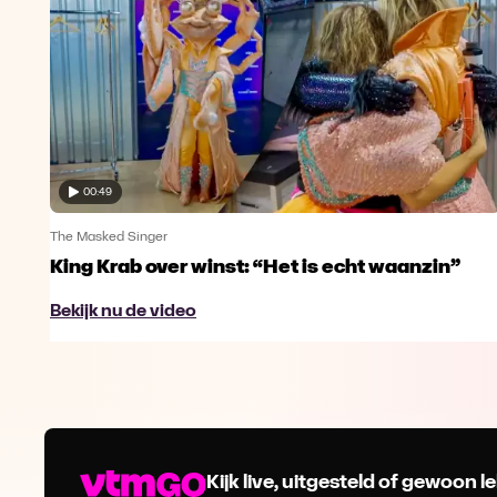
00:49
The Masked Singer
King Krab over winst: “Het is echt waanzin”
Bekijk nu de video
Kijk live, uitgesteld of gewoon