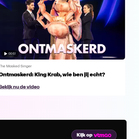
00:51
The Masked Singer
The 
Ontmaskerd: King Krab, wie ben jij echt?
Een
naa
Bekijk nu de video
Bek
Kijk op