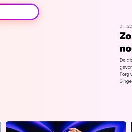
Oeps, browser niet ondersteund
01.11.2
Voor je onze programma's gaat ontdekken,
Zo
best je browser updaten of hieronder één
van de ondersteunde browsers
no
downloaden.
De alt
Google Chrome
Download
gevon
Forgi
Firefox
Download
Singe
Safari
Download
Microsoft Edge
Download
Opera
Download