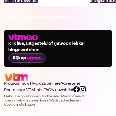
Bekijk nu de video
Bekijk nu de 
Ga naar The Voice van Vlaanderen
Kijk live, uitgesteld of gewoon lekker
bingewatchen
Kijk op
Programma's
TV-gids
Doe mee
Adverteren
Route naar VTM
Jobs
FAQ
Nieuwsbrief
Gebruiksvoorwaarden
Cookiebeleid
Privacybeleid
Toegankelijkheidsverklaring
Wedstrijdreglement
Cookie instellingen