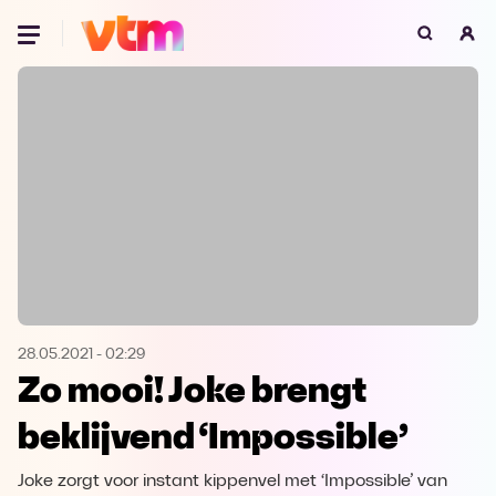
Oeps, browser niet ondersteund
Voor je onze programma's gaat ontdekken,
best je browser updaten of hieronder één
van de ondersteunde browsers
downloaden.
Google Chrome
Download
Firefox
Download
Safari
Download
28.05.2021
-
02:29
Zo mooi! Joke brengt
Microsoft Edge
Download
beklijvend ‘Impossible’
Opera
Download
Joke zorgt voor instant kippenvel met ‘Impossible’ van