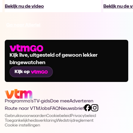
Bekijk nu de video
Bekijk nu de 
Ga naar Allerlei
Kijk live, uitgesteld of gewoon lekker
bingewatchen
Kijk op
Programma's
TV-gids
Doe mee
Adverteren
Route naar VTM
Jobs
FAQ
Nieuwsbrief
Gebruiksvoorwaarden
Cookiebeleid
Privacybeleid
Toegankelijkheidsverklaring
Wedstrijdreglement
Cookie instellingen