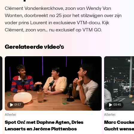
Clément Vandenkerckhove, zoon van Wendy Van
Wanten, doorbreekt na 25 jaar het stilzwijgen over zijn
vader prins Laurent in exclusieve VTM-docu. Kijk
Clément, zoon van… nu exclusief op VTM GO.
Gerelateerde video's
01:57
03:45
Allerlei
Allerlei
Spot On! met Daphne Agten, Dries
Marc Coucke
Lenaerts en Jerôme Plattenbos
Gucht wensen