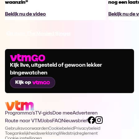
waanzin”
nog een laa
Bekijk nu de video
Bekijk nu de 
Ga naar The Masked Singer
Kijk live, uitgesteld of gewoon lekker
bingewatchen
Kijk op
Programma's
TV-gids
Doe mee
Adverteren
Route naar VTM
Jobs
FAQ
Nieuwsbrief
Gebruiksvoorwaarden
Cookiebeleid
Privacybeleid
Toegankelijkheidsverklaring
Wedstrijdreglement
Cookie instellingen