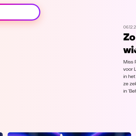
Oeps, browser niet ondersteund
06.12.
Voor je onze programma's gaat ontdekken,
Zo
best je browser updaten of hieronder één
van de ondersteunde browsers
wi
downloaden.
Miss 
Google Chrome
Download
voor 
in he
Firefox
Download
ze ze
in 'B
Safari
Download
Microsoft Edge
Download
Opera
Download