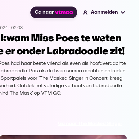
Ga naar
Aanmelden
2024
-
02:03
 kwam Miss Poes te weten
e er onder Labradoodle zit!
Poes had haar beste vriend als even als hoofdverdachte
Labradoodle. Pas als de twee samen mochten optreden
t Sportpaleis voor 'The Masked Singer in Concert' kreeg
kerheid. Ontdek het volledige verhaal van Labradoodle
ehind The Mask' op VTM GO.
Ga naar The Masked Singer