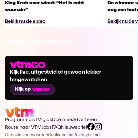
King Krab over winst: “Het is echt
De winnaar 
waanzin”
nog een laa
Bekijk nu de video
Bekijk nu de 
Ga naar The Masked Singer
Kijk live, uitgesteld of gewoon lekker
bingewatchen
Kijk op
Programma's
TV-gids
Doe mee
Adverteren
Route naar VTM
Jobs
FAQ
Nieuwsbrief
Gebruiksvoorwaarden
Cookiebeleid
Privacybeleid