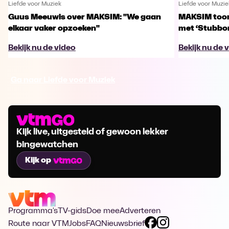
Liefde voor Muziek
Liefde voor Muzie
Guus Meeuwis over MAKSIM: "We gaan
MAKSIM toont
elkaar vaker opzoeken"
met ‘Stubbo
Bekijk nu de video
Bekijk nu de 
Ga naar Liefde voor Muziek
Kijk live, uitgesteld of gewoon lekker
bingewatchen
Kijk op
Programma's
TV-gids
Doe mee
Adverteren
Route naar VTM
Jobs
FAQ
Nieuwsbrief