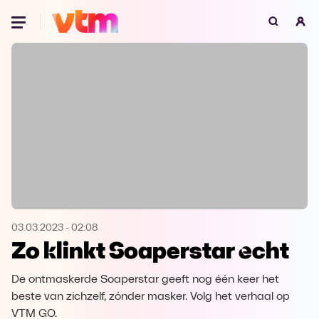
Oeps, browser niet ondersteund
Voor je onze programma's gaat ontdekken,
best je browser updaten of hieronder één
van de ondersteunde browsers
downloaden.
Google Chrome
Download
Firefox
Download
Safari
Download
03.03.2023
-
02:08
Zo klinkt Soaperstar echt
Microsoft Edge
Download
De ontmaskerde Soaperstar geeft nog één keer het
Opera
Download
beste van zichzelf, zónder masker. Volg het verhaal op
VTM GO.