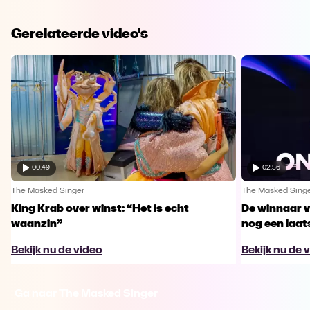
Gerelateerde video's
00:49
02:56
The Masked Singer
The Masked Sing
King Krab over winst: “Het is echt
De winnaar 
waanzin”
nog een laa
Bekijk nu de video
Bekijk nu de 
Ga naar The Masked Singer