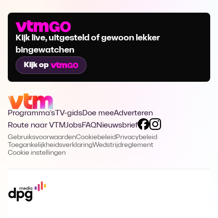
Kijk live, uitgesteld of gewoon lekker
bingewatchen
Kijk op
Programma's
TV-gids
Doe mee
Adverteren
Route naar VTM
Jobs
FAQ
Nieuwsbrief
Gebruiksvoorwaarden
Cookiebeleid
Privacybeleid
Toegankelijkheidsverklaring
Wedstrijdreglement
Cookie instellingen