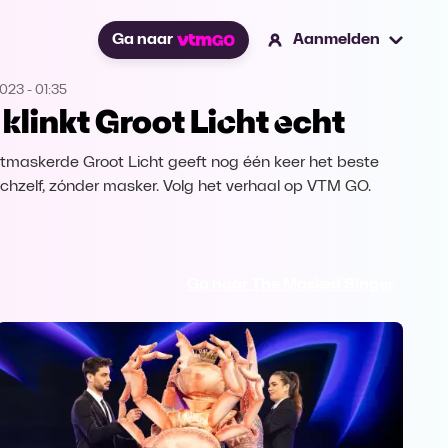
Ga naar
Aanmelden
2023
-
01:35
 klinkt Groot Licht echt
tmaskerde Groot Licht geeft nog één keer het beste
ichzelf, zónder masker. Volg het verhaal op VTM GO.
Ga naar The Masked Singer