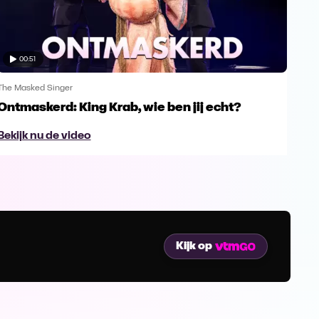
00:51
The Masked Singer
The 
Ontmaskerd: King Krab, wie ben jij echt?
Een
naa
Bekijk nu de video
Bek
Kijk op