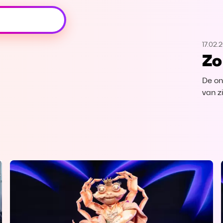
Oeps, browser niet ondersteund
17.02.
Voor je onze programma's gaat ontdekken,
Zo
best je browser updaten of hieronder één
van de ondersteunde browsers
downloaden.
De on
van z
Google Chrome
Download
Firefox
Download
Safari
Download
Microsoft Edge
Download
Opera
Download