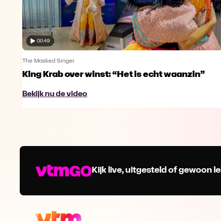
00:49
The Masked Singer
King Krab over winst: “Het is echt waanzin”
Bekijk nu de video
Kijk live, uitgesteld of gewoon