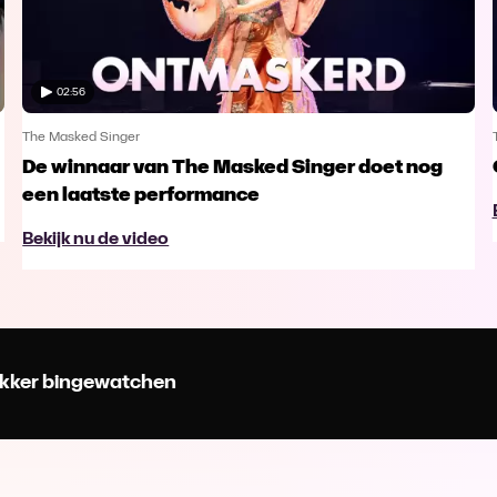
02:56
The Masked Singer
De winnaar van The Masked Singer doet nog
een laatste performance
Bekijk nu de video
 lekker bingewatchen