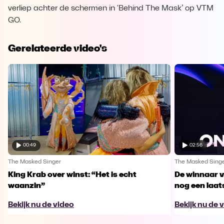
verliep achter de schermen in 'Behind The Mask’ op VTM
GO.
Gerelateerde video's
00:49
02:56
The Masked Singer
The Masked Sing
King Krab over winst: “Het is echt
De winnaar 
waanzin”
nog een laa
Bekijk nu de video
Bekijk nu de 