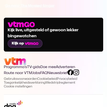
Ga naar The Masked Singer
Kijk live, uitgesteld of gewoon lekker
bingewatchen
Kijk op
Programma's
TV-gids
Doe mee
Adverteren
Route naar VTM
Jobs
FAQ
Nieuwsbrief
Gebruiksvoorwaarden
Cookiebeleid
Privacybeleid
Toegankelijkheidsverklaring
Wedstrijdreglement
Cookie instellingen