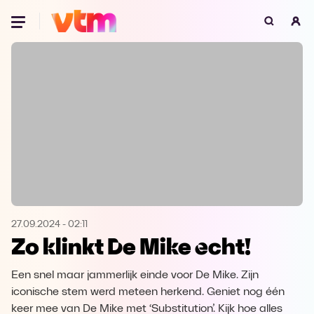
Oeps, browser niet ondersteund
Voor je onze programma's gaat ontdekken,
best je browser updaten of hieronder één
van de ondersteunde browsers
downloaden.
Google Chrome
Download
Firefox
Download
Safari
Download
27.09.2024
-
02:11
Zo klinkt De Mike echt!
Microsoft Edge
Download
Een snel maar jammerlijk einde voor De Mike. Zijn
Opera
Download
iconische stem werd meteen herkend. Geniet nog één
keer mee van De Mike met ‘Substitution’. Kijk hoe alles