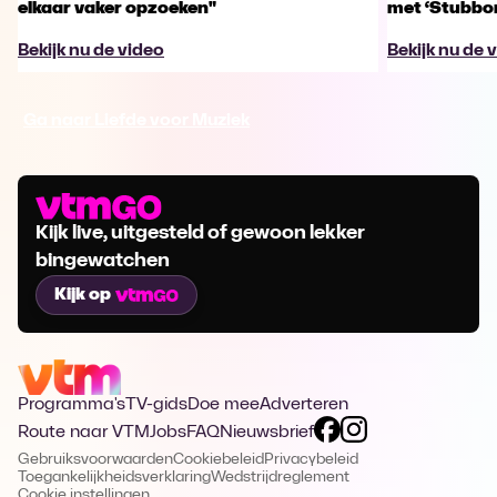
elkaar vaker opzoeken"
met ‘Stubbo
Bekijk nu de video
Bekijk nu de 
Ga naar Liefde voor Muziek
Kijk live, uitgesteld of gewoon lekker
bingewatchen
Kijk op
Programma's
TV-gids
Doe mee
Adverteren
Route naar VTM
Jobs
FAQ
Nieuwsbrief
Gebruiksvoorwaarden
Cookiebeleid
Privacybeleid
Toegankelijkheidsverklaring
Wedstrijdreglement
Cookie instellingen