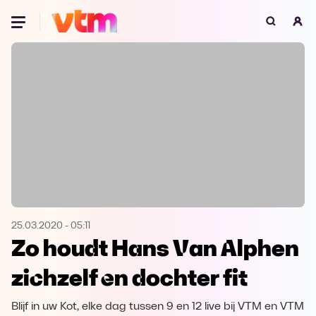
Oeps, browser niet ondersteund
Voor je onze programma's gaat ontdekken,
best je browser updaten of hieronder één
van de ondersteunde browsers
downloaden.
Google Chrome
Download
Firefox
Download
Safari
Download
25.03.2020
-
05:11
Zo houdt Hans Van Alphen
Microsoft Edge
Download
zichzelf en dochter fit
Opera
Download
Blijf in uw Kot, elke dag tussen 9 en 12 live bij VTM en VTM