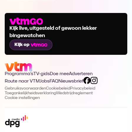
Kijk live, uitgesteld of gewoon lekker
bingewatchen
Kijk op
Programma's
TV-gids
Doe mee
Adverteren
Route naar VTM
Jobs
FAQ
Nieuwsbrief
Gebruiksvoorwaarden
Cookiebeleid
Privacybeleid
Toegankelijkheidsverklaring
Wedstrijdreglement
Cookie instellingen