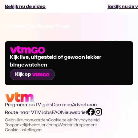
Bekijk nu de video
Bekijk nu de 
Ga naar The Masked Singer
Kijk live, uitgesteld of gewoon lekker
bingewatchen
Kijk op
Programma's
TV-gids
Doe mee
Adverteren
Route naar VTM
Jobs
FAQ
Nieuwsbrief
Gebruiksvoorwaarden
Cookiebeleid
Privacybeleid
Toegankelijkheidsverklaring
Wedstrijdreglement
Cookie instellingen