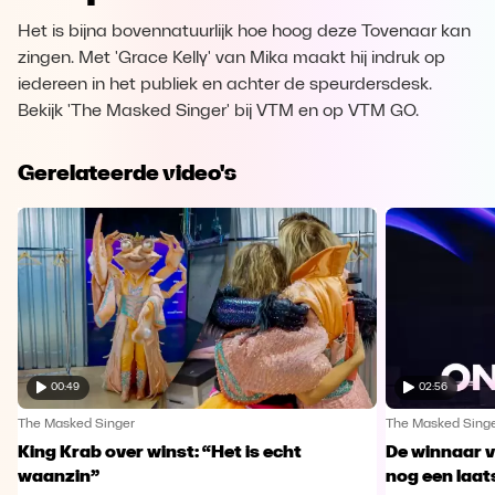
Het is bijna bovennatuurlijk hoe hoog deze Tovenaar kan
zingen. Met 'Grace Kelly' van Mika maakt hij indruk op
iedereen in het publiek en achter de speurdersdesk.
Bekijk 'The Masked Singer' bij VTM en op VTM GO.
Gerelateerde video's
00:49
02:56
The Masked Singer
The Masked Sing
King Krab over winst: “Het is echt
De winnaar 
waanzin”
nog een laa