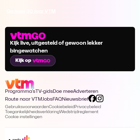
Ga naar 30 Jaar VTM
Kijk live, uitgesteld of gewoon lekker
bingewatchen
Kijk op
Programma's
TV-gids
Doe mee
Adverteren
Route naar VTM
Jobs
FAQ
Nieuwsbrief
Gebruiksvoorwaarden
Cookiebeleid
Privacybeleid
Toegankelijkheidsverklaring
Wedstrijdreglement
Cookie instellingen