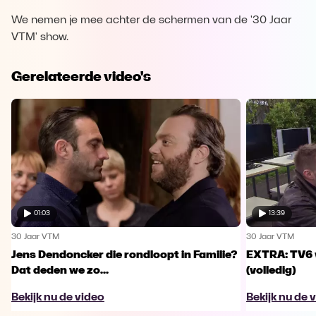
We nemen je mee achter de schermen van de '30 Jaar
VTM' show.
Gerelateerde video's
01:03
13:39
30 Jaar VTM
30 Jaar VTM
Jens Dendoncker die rondloopt in Familie?
EXTRA: TV6 v
Dat deden we zo...
(volledig)
Bekijk nu de video
Bekijk nu de 