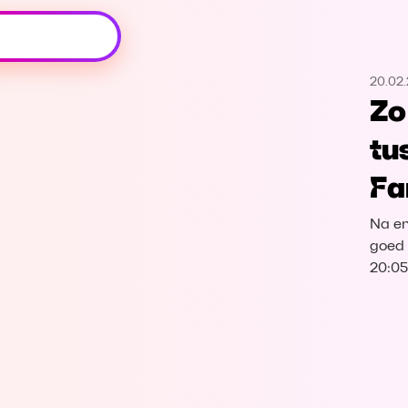
Oeps, browser niet ondersteund
20.02
Voor je onze programma's gaat ontdekken,
Zo
best je browser updaten of hieronder één
van de ondersteunde browsers
tu
downloaden.
Fa
Google Chrome
Download
Na en
Firefox
Download
goed 
20:05
Safari
Download
Microsoft Edge
Download
Opera
Download