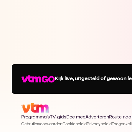
Kijk live, uitgesteld of gewoon
Programma's
TV-gids
Doe mee
Adverteren
Route naa
Gebruiksvoorwaarden
Cookiebeleid
Privacybeleid
Toegankeli