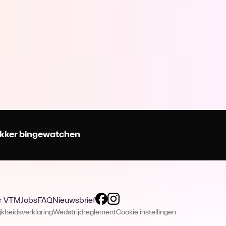
 lekker bingewatchen
r VTM
Jobs
FAQ
Nieuwsbrief
jkheidsverklaring
Wedstrijdreglement
Cookie instellingen