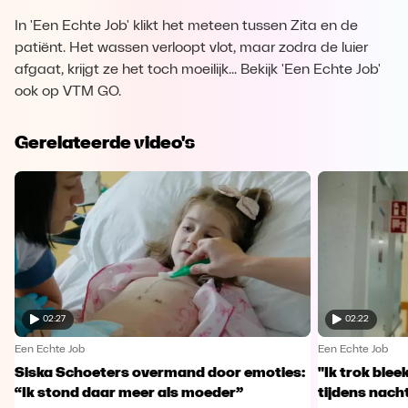
In 'Een Echte Job' klikt het meteen tussen Zita en de
patiënt. Het wassen verloopt vlot, maar zodra de luier
afgaat, krijgt ze het toch moeilijk... Bekijk 'Een Echte Job'
ook op VTM GO.
Gerelateerde video's
02:27
02:22
Een Echte Job
Een Echte Job
Siska Schoeters overmand door emoties:
"Ik trok ble
“Ik stond daar meer als moeder”
tijdens nachts