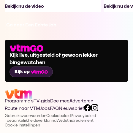
Bekijk nu de video
Bekijk nu de 
Ga naar Een Echte Job
Kijk live, uitgesteld of gewoon lekker
bingewatchen
Kijk op
Programma's
TV-gids
Doe mee
Adverteren
Route naar VTM
Jobs
FAQ
Nieuwsbrief
Gebruiksvoorwaarden
Cookiebeleid
Privacybeleid
Toegankelijkheidsverklaring
Wedstrijdreglement
Cookie instellingen