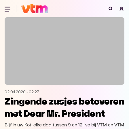
Oeps, browser niet ondersteund
Voor je onze programma's gaat ontdekken,
best je browser updaten of hieronder één
van de ondersteunde browsers
downloaden.
Google Chrome
Download
Firefox
Download
Safari
Download
02.04.2020
-
02:27
Zingende zusjes betoveren
Microsoft Edge
Download
met Dear Mr. President
Opera
Download
Blijf in uw Kot, elke dag tussen 9 en 12 live bij VTM en VTM