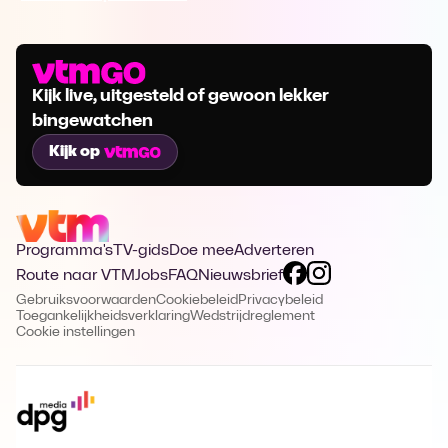
Kijk live, uitgesteld of gewoon lekker
bingewatchen
Kijk op
Programma's
TV-gids
Doe mee
Adverteren
Route naar VTM
Jobs
FAQ
Nieuwsbrief
Gebruiksvoorwaarden
Cookiebeleid
Privacybeleid
Toegankelijkheidsverklaring
Wedstrijdreglement
Cookie instellingen