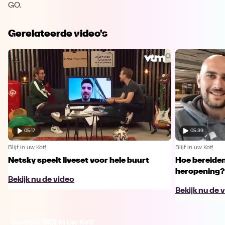
GO.
Gerelateerde video's
05:17
05:39
Blijf in uw Kot!
Blijf in uw Kot!
Netsky speelt liveset voor hele buurt
Hoe bereiden
heropening?
Bekijk nu de video
Bekijk nu de 
Ga naar Blijf in uw Kot!