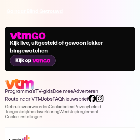
Ga naar Blind Getrouwd
Kijk live, uitgesteld of gewoon lekker
bingewatchen
Kijk op
Programma's
TV-gids
Doe mee
Adverteren
Route naar VTM
Jobs
FAQ
Nieuwsbrief
Gebruiksvoorwaarden
Cookiebeleid
Privacybeleid
Toegankelijkheidsverklaring
Wedstrijdreglement
Cookie instellingen