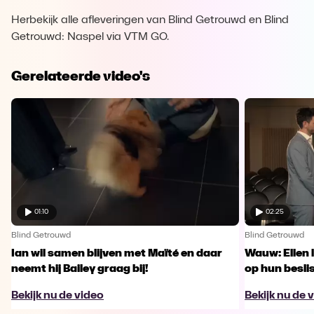
Herbekijk alle afleveringen van Blind Getrouwd en Blind
Getrouwd: Naspel via VTM GO.
Gerelateerde video's
01:10
02:25
Blind Getrouwd
Blind Getrouwd
Ian wil samen blijven met Maïté en daar
Wauw: Ellen 
neemt hij Bailey graag bij!
op hun besl
Bekijk nu de video
Bekijk nu de 