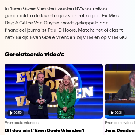
In 'Even Goeie Vrienden' worden BV's aan elkaar
gekoppeld in de leukste quiz van het najaar. Ex-Miss
België Céline Van Ouytsel wordt gekoppeld aan
financieel journalist Paul D'Hoore. Matcht het of clasht
het? Bekijk 'Even Goeie Vrienden' bij VTM en op VTM GO.
Gerelateerde video's
00:56
00:31
Even goeie vrienden
Even goeie vrien
Dit duo wint 'Even Goeie Vrienden'!
Jens Dendonc