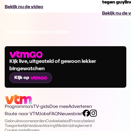
tegen guylin
Bekijk nu de video
Bekijk nu de 
Ga naar Even goeie vrienden
Kijk live, uitgesteld of gewoon lekker
bingewatchen
Kijk op
Programma's
TV-gids
Doe mee
Adverteren
Route naar VTM
Jobs
FAQ
Nieuwsbrief
Gebruiksvoorwaarden
Cookiebeleid
Privacybeleid
Toegankelijkheidsverklaring
Wedstrijdreglement
Cookie instellingen