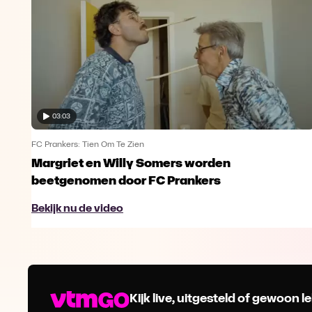
03:03
FC Prankers: Tien Om Te Zien
Margriet en Willy Somers worden
beetgenomen door FC Prankers
Bekijk nu de video
Kijk live, uitgesteld of gewoon