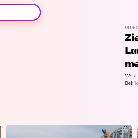
Oeps, browser niet ondersteund
01.08.
Voor je onze programma's gaat ontdekken,
Zi
best je browser updaten of hieronder één
van de ondersteunde browsers
La
downloaden.
me
Google Chrome
Download
Wout 
Firefox
Download
Bekij
Safari
Download
Microsoft Edge
Download
Opera
Download