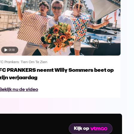
01:18
FC Prankers: Tien Om Te Zien
FC Pr
FC PRANKERS neemt Willy Sommers beet op
K3 
zijn verjaardag
Pra
Bekijk nu de video
Bek
Kijk op