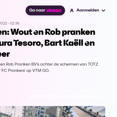
Ga naar
Aanmelden
2022
-
02:36
en: Wout en Rob pranken
ura Tesoro, Bart Kaëll en
er
en Rob Pranken BV's achter de schermen van TOTZ.
k 'FC Prankers' op VTM GO.
Ga naar FC Prankers: Tien Om Te Zien