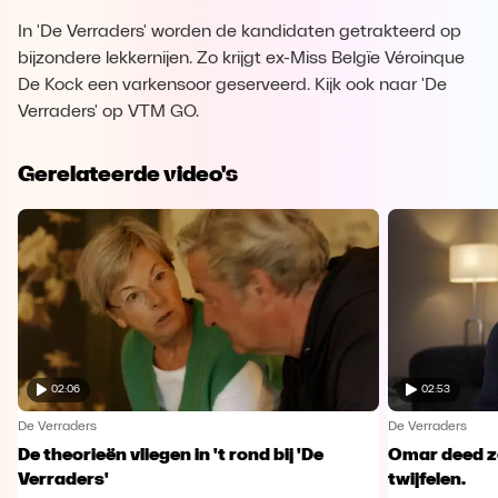
In 'De Verraders' worden de kandidaten getrakteerd op
bijzondere lekkernijen. Zo krijgt ex-Miss Belgïe Véroinque
De Kock een varkensoor geserveerd. Kijk ook naar 'De
Verraders' op VTM GO.
Gerelateerde video's
02:06
02:53
De Verraders
De Verraders
De theorieën vliegen in 't rond bij 'De
Omar deed ze
Verraders'
twijfelen.