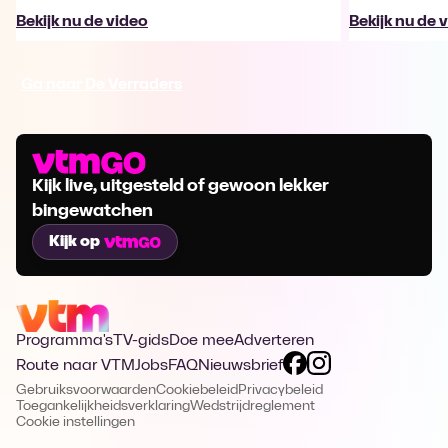
Bekijk nu de video
Bekijk nu de 
Ga naar De Verraders
Kijk live, uitgesteld of gewoon lekker
bingewatchen
Kijk op
Programma's
TV-gids
Doe mee
Adverteren
Route naar VTM
Jobs
FAQ
Nieuwsbrief
Gebruiksvoorwaarden
Cookiebeleid
Privacybeleid
Toegankelijkheidsverklaring
Wedstrijdreglement
Cookie instellingen