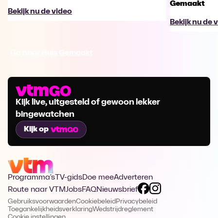
Gemaakt
Bekijk nu de video
Bekijk nu de 
Ga naar Huis Gemaakt
Kijk live, uitgesteld of gewoon lekker
bingewatchen
Kijk op
Programma's
TV-gids
Doe mee
Adverteren
Route naar VTM
Jobs
FAQ
Nieuwsbrief
Gebruiksvoorwaarden
Cookiebeleid
Privacybeleid
Toegankelijkheidsverklaring
Wedstrijdreglement
Cookie instellingen