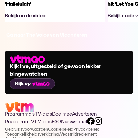
‘Hallelujah’
hit ‘Let You 
Bekijk nu de video
Bekijk nu de 
Ga naar The Voice van Vlaanderen
Kijk live, uitgesteld of gewoon lekker
bingewatchen
Kijk op
Programma's
TV-gids
Doe mee
Adverteren
Route naar VTM
Jobs
FAQ
Nieuwsbrief
Gebruiksvoorwaarden
Cookiebeleid
Privacybeleid
Toegankelijkheidsverklaring
Wedstrijdreglement