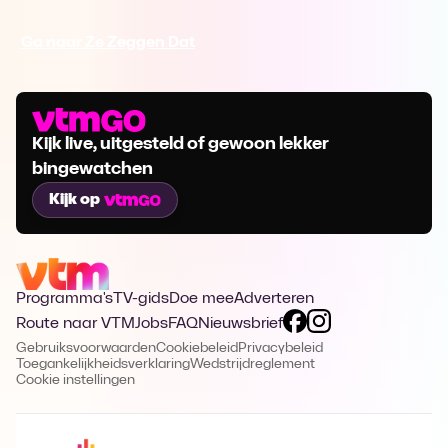
Ga naar Ze Zeggen Dat
Kijk live, uitgesteld of gewoon lekker
bingewatchen
Kijk op
Programma's
TV-gids
Doe mee
Adverteren
Route naar VTM
Jobs
FAQ
Nieuwsbrief
Gebruiksvoorwaarden
Cookiebeleid
Privacybeleid
Toegankelijkheidsverklaring
Wedstrijdreglement
Cookie instellingen