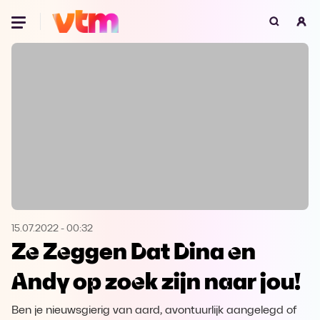
Oeps, browser niet ondersteund
Voor je onze programma's gaat ontdekken,
best je browser updaten of hieronder één
van de ondersteunde browsers
downloaden.
Google Chrome
Download
Firefox
Download
Safari
Download
15.07.2022
-
00:32
Ze Zeggen Dat Dina en
Microsoft Edge
Download
Andy op zoek zijn naar jou!
Opera
Download
Ben je nieuwsgierig van aard, avontuurlijk aangelegd of