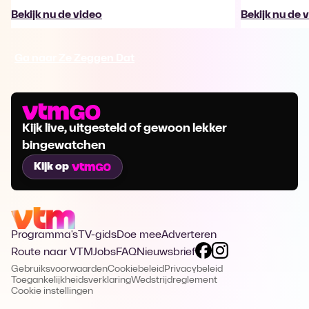
Bekijk nu de video
Bekijk nu de 
Ga naar Ze Zeggen Dat
Kijk live, uitgesteld of gewoon lekker
bingewatchen
Kijk op
Programma's
TV-gids
Doe mee
Adverteren
Route naar VTM
Jobs
FAQ
Nieuwsbrief
Gebruiksvoorwaarden
Cookiebeleid
Privacybeleid
Toegankelijkheidsverklaring
Wedstrijdreglement
Cookie instellingen