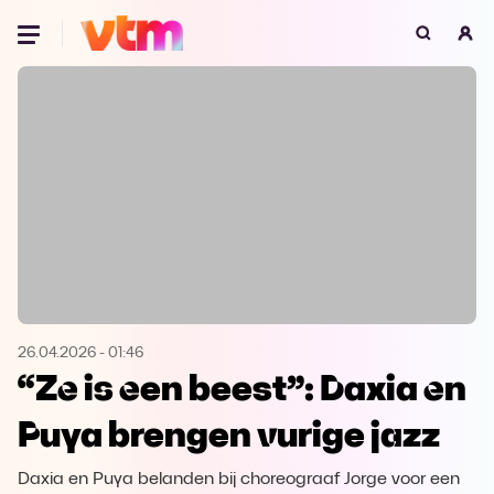
Oeps, browser niet ondersteund
Voor je onze programma's gaat ontdekken,
best je browser updaten of hieronder één
van de ondersteunde browsers
downloaden.
Google Chrome
Download
Firefox
Download
Safari
Download
26.04.2026
-
01:46
“Ze is een beest”: Daxia en
Microsoft Edge
Download
Puya brengen vurige jazz
Opera
Download
Daxia en Puya belanden bij choreograaf Jorge voor een