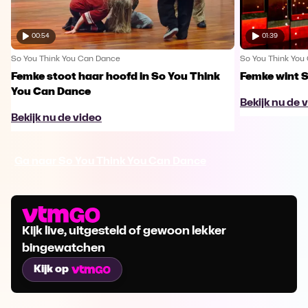
00:54
01:39
So You Think You Can Dance
So You Think You
Femke stoot haar hoofd in So You Think
Femke wint 
You Can Dance
Bekijk nu de 
Bekijk nu de video
Ga naar So You Think You Can Dance
Kijk live, uitgesteld of gewoon lekker
bingewatchen
Kijk op