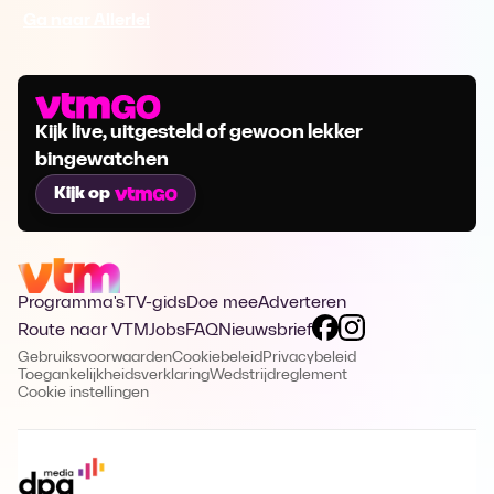
Ga naar Allerlei
Kijk live, uitgesteld of gewoon lekker
bingewatchen
Kijk op
Programma's
TV-gids
Doe mee
Adverteren
Route naar VTM
Jobs
FAQ
Nieuwsbrief
Gebruiksvoorwaarden
Cookiebeleid
Privacybeleid
Toegankelijkheidsverklaring
Wedstrijdreglement
Cookie instellingen