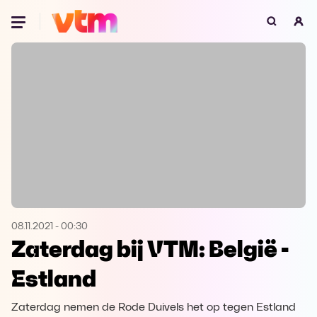
Oeps, browser niet ondersteund
Voor je onze programma's gaat ontdekken,
best je browser updaten of hieronder één
van de ondersteunde browsers
downloaden.
Google Chrome
Download
Firefox
Download
Safari
Download
08.11.2021
-
00:30
Zaterdag bij VTM: België -
Microsoft Edge
Download
Estland
Opera
Download
Zaterdag nemen de Rode Duivels het op tegen Estland