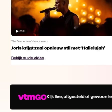
03:11
The Voice van Vlaanderen
Joris krijgt zaal opnieuw stil met ‘Hallelujah’
Bekijk nu de video
Kijk live, uitgesteld of gewoon