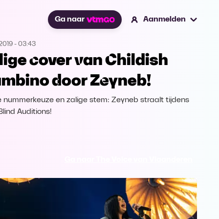
Ga naar
Aanmelden
2019
-
03:43
lige cover van Childish
mbino door Zeyneb!
e nummerkeuze en zalige stem: Zeyneb straalt tijdens
Blind Auditions!
Ga naar The Voice van Vlaanderen