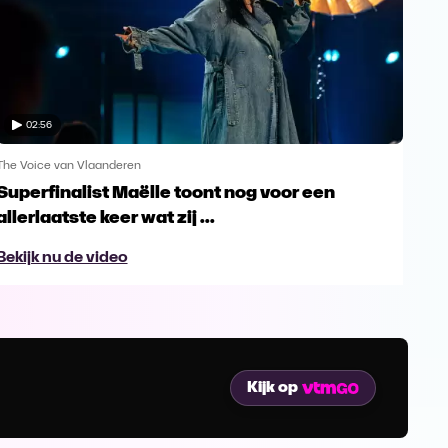
02:56
The Voice van Vlaanderen
The 
Superfinalist Maëlle toont nog voor een
Het
allerlaatste keer wat zij ...
Vl
Bekijk nu de video
Bek
Kijk op