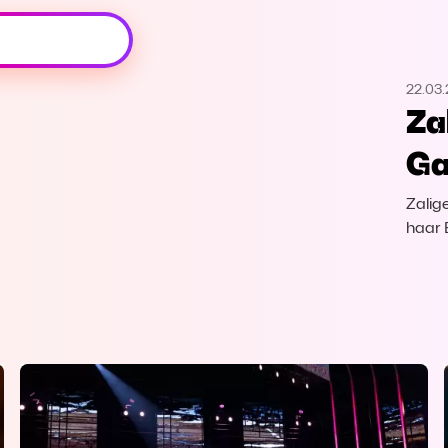
Oeps, browser niet ondersteund
22.03.
Voor je onze programma's gaat ontdekken,
Za
best je browser updaten of hieronder één
van de ondersteunde browsers
Ga
downloaden.
Zalig
Google Chrome
Download
haar 
Firefox
Download
Safari
Download
Microsoft Edge
Download
Opera
Download