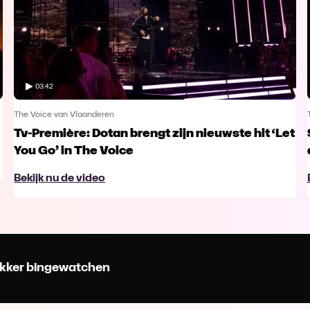
03:42
The Voice van Vlaanderen
Tv-Première: Dotan brengt zijn nieuwste hit ‘Let
You Go’ in The Voice
Bekijk nu de video
 lekker bingewatchen