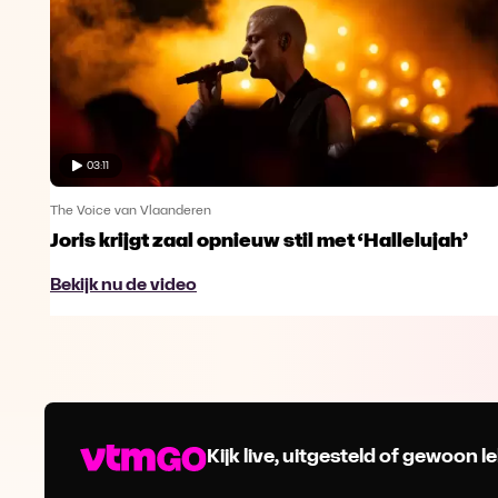
03:11
The Voice van Vlaanderen
Joris krijgt zaal opnieuw stil met ‘Hallelujah’
Bekijk nu de video
Kijk live, uitgesteld of gewoon