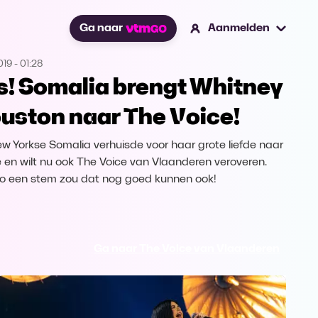
Ga naar
Aanmelden
019
-
01:28
s! Somalia brengt Whitney
uston naar The Voice!
w Yorkse Somalia verhuisde voor haar grote liefde naar
ë en wilt nu ook The Voice van Vlaanderen veroveren.
o een stem zou dat nog goed kunnen ook!
Ga naar The Voice van Vlaanderen