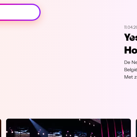
Oeps, browser niet ondersteund
11.04.2
Voor je onze programma's gaat ontdekken,
Ye
best je browser updaten of hieronder één
van de ondersteunde browsers
Ho
downloaden.
De Ne
Google Chrome
Download
Belgi
Met z
Firefox
Download
Safari
Download
Microsoft Edge
Download
Opera
Download