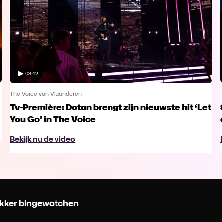
03:42
The Voice van Vlaanderen
Tv-Première: Dotan brengt zijn nieuwste hit ‘Let
You Go’ in The Voice
Bekijk nu de video
 lekker bingewatchen