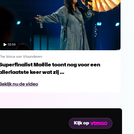
02:56
The Voice van Vlaanderen
The 
Superfinalist Maëlle toont nog voor een
Het
allerlaatste keer wat zij ...
Vl
Bekijk nu de video
Bek
Kijk op