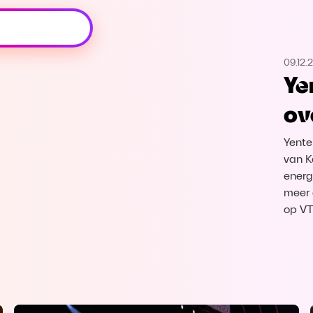
Oeps, browser niet ondersteund
09.12.
Voor je onze programma's gaat ontdekken,
Ye
best je browser updaten of hieronder één
van de ondersteunde browsers
ove
downloaden.
Yente
Google Chrome
Download
van K
energ
Firefox
Download
meer 
op V
Safari
Download
Microsoft Edge
Download
Opera
Download