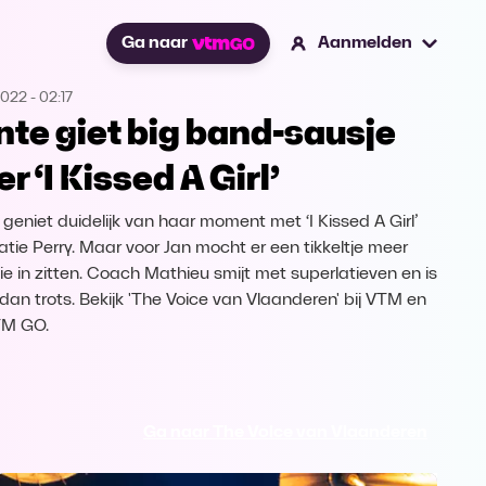
Ga naar
Aanmelden
2022
-
02:17
nte giet big band-sausje
r ‘I Kissed A Girl’
 geniet duidelijk van haar moment met ‘I Kissed A Girl’
atie Perry. Maar voor Jan mocht er een tikkeltje meer
ie in zitten. Coach Mathieu smijt met superlatieven en is
dan trots. Bekijk 'The Voice van Vlaanderen' bij VTM en
TM GO.
Ga naar The Voice van Vlaanderen