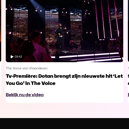
03:42
The Voice van Vlaanderen
Tv-Première: Dotan brengt zijn nieuwste hit ‘Let
You Go’ in The Voice
Bekijk nu de video