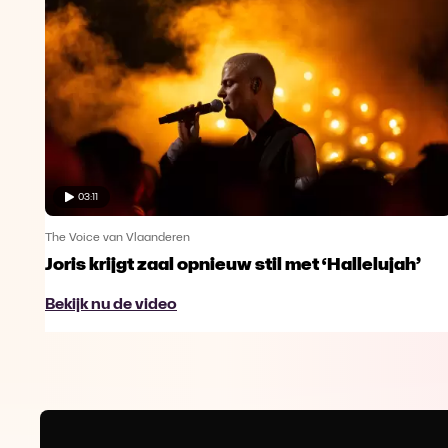
03:11
The Voice van Vlaanderen
Joris krijgt zaal opnieuw stil met ‘Hallelujah’
Bekijk nu de video