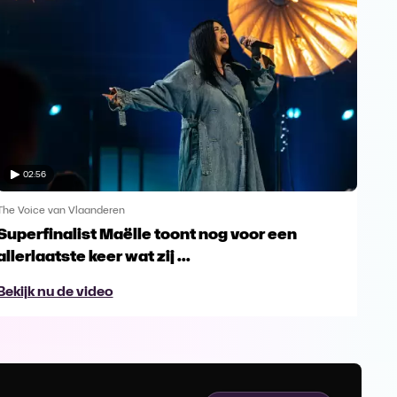
02:56
The Voice van Vlaanderen
The 
Superfinalist Maëlle toont nog voor een
Het
allerlaatste keer wat zij ...
Vl
Bekijk nu de video
Bek