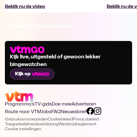
Bekijk nu de video
Bekijk nu de 
Ga naar De Sterkste Handen
Kijk live, uitgesteld of gewoon lekker
bingewatchen
Kijk op
Programma's
TV-gids
Doe mee
Adverteren
Route naar VTM
Jobs
FAQ
Nieuwsbrief
Gebruiksvoorwaarden
Cookiebeleid
Privacybeleid
Toegankelijkheidsverklaring
Wedstrijdreglement
Cookie instellingen