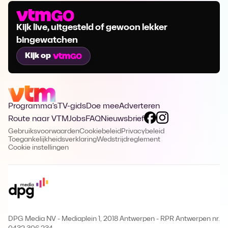
Kijk live, uitgesteld of gewoon lekker
bingewatchen
Kijk op
Programma's
TV-gids
Doe mee
Adverteren
Route naar VTM
Jobs
FAQ
Nieuwsbrief
Gebruiksvoorwaarden
Cookiebeleid
Privacybeleid
Toegankelijkheidsverklaring
Wedstrijdreglement
Cookie instellingen
DPG Media NV - Mediaplein 1, 2018 Antwerpen
-
RPR Antwerpen nr.