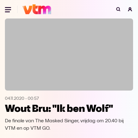
Oeps, browser niet ondersteund
Voor je onze programma's gaat ontdekken,
best je browser updaten of hieronder één
van de ondersteunde browsers
downloaden.
Google Chrome
Download
Firefox
Download
Safari
Download
04.11.2020
-
00:57
Wout Bru: "Ik ben Wolf"
Microsoft Edge
Download
De finale van The Masked Singer, vrijdag om 20.40 bij
Opera
Download
VTM en op VTM GO.