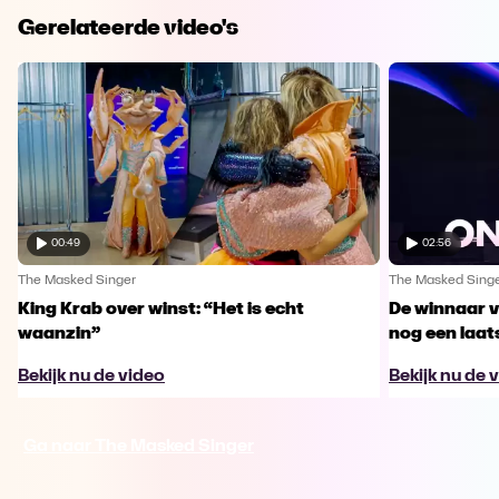
Gerelateerde video's
00:49
02:56
The Masked Singer
The Masked Sing
King Krab over winst: “Het is echt
De winnaar 
waanzin”
nog een laa
Bekijk nu de video
Bekijk nu de 
Ga naar The Masked Singer