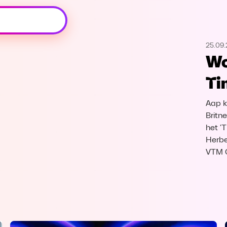
Oeps, browser niet ondersteund
25.09
Voor je onze programma's gaat ontdekken,
Wo
best je browser updaten of hieronder één
van de ondersteunde browsers
Ti
downloaden.
Aap k
Google Chrome
Download
Britn
het '
Firefox
Download
Herbe
VTM 
Safari
Download
Microsoft Edge
Download
Opera
Download