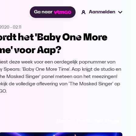
Ga naar
Aanmelden
.2020
-
02:11
rdt het 'Baby One More
me' voor Aap?
iest deze week voor een oerdegelijk popnummer van
ey Spears: 'Baby One More Time'. Aap krijgt de studio en
The Masked Singer' panel meteen aan het meezingen!
kijk de volledige aflevering van 'The Masked Singer' op
GO.
Ga naar The Masked Singer