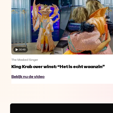
00:49
The Masked Singer
King Krab over winst: “Het is echt waanzin”
Bekijk nu de video