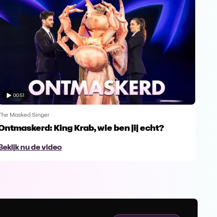
00:51
The Masked Singer
The 
Ontmaskerd: King Krab, wie ben jij echt?
Een
naa
Bekijk nu de video
Bek