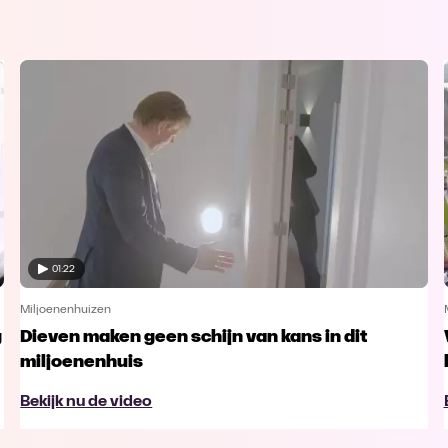
01:22
Miljoenenhuizen
g
Dieven maken geen schijn van kans in dit
miljoenenhuis
Bekijk nu de video