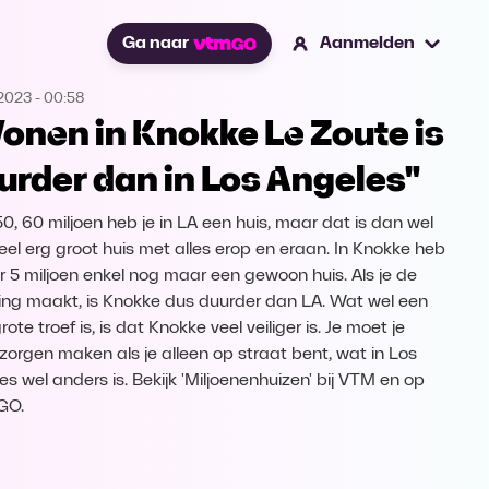
Ga naar
Aanmelden
.2023
-
00:58
onen in Knokke Le Zoute is
urder dan in Los Angeles"
50, 60 miljoen heb je in LA een huis, maar dat is dan wel
eel erg groot huis met alles erop en eraan. In Knokke heb
or 5 miljoen enkel nog maar een gewoon huis. Als je de
ing maakt, is Knokke dus duurder dan LA. Wat wel een
rote troef is, is dat Knokke veel veiliger is. Je moet je
zorgen maken als je alleen op straat bent, wat in Los
es wel anders is. Bekijk 'Miljoenenhuizen' bij VTM en op
GO.