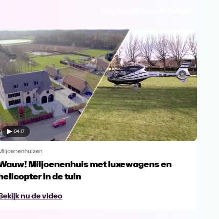
Ga naar Miljoenenhuizen
04:17
Miljoenenhuizen
Milj
Wauw! Miljoenenhuis met luxewagens en
Zie
helicopter in de tuin
in 
Bekijk nu de video
Bek