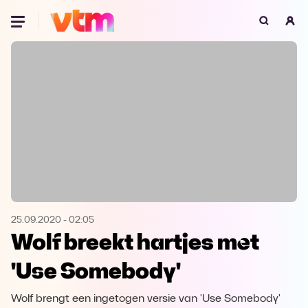
Oeps, browser niet ondersteund
Voor je onze programma's gaat ontdekken,
best je browser updaten of hieronder één
van de ondersteunde browsers
downloaden.
Google Chrome
Download
Firefox
Download
Safari
Download
25.09.2020
-
02:05
Wolf breekt hartjes met
Microsoft Edge
Download
'Use Somebody'
Opera
Download
Wolf brengt een ingetogen versie van 'Use Somebody'