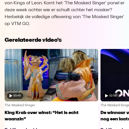
van Kings of Leon. Komt het 'The Masked Singer' panel er
deze week achter wie er schuilt achter het masker?
Herbekijk de volledige aflevering van 'The Masked Singer'
op VTM GO.
Gerelateerde video's
00:49
02:56
The Masked Singer
The Masked Sing
King Krab over winst: “Het is echt
De winnaar 
waanzin”
nog een laa