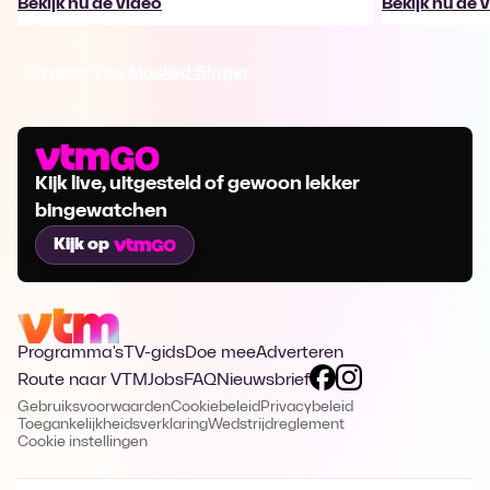
Bekijk nu de video
Bekijk nu de 
Ga naar The Masked Singer
Kijk live, uitgesteld of gewoon lekker
bingewatchen
Kijk op
Programma's
TV-gids
Doe mee
Adverteren
Route naar VTM
Jobs
FAQ
Nieuwsbrief
Gebruiksvoorwaarden
Cookiebeleid
Privacybeleid
Toegankelijkheidsverklaring
Wedstrijdreglement
Cookie instellingen