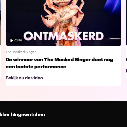
02:56
The Masked Singer
De winnaar van The Masked Singer doet nog
een laatste performance
Bekijk nu de video
 lekker bingewatchen