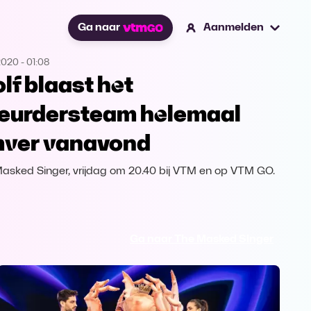
Ga naar
Aanmelden
2020
-
01:08
lf blaast het
eurdersteam helemaal
ver vanavond
asked Singer, vrijdag om 20.40 bij VTM en op VTM GO.
Ga naar The Masked Singer