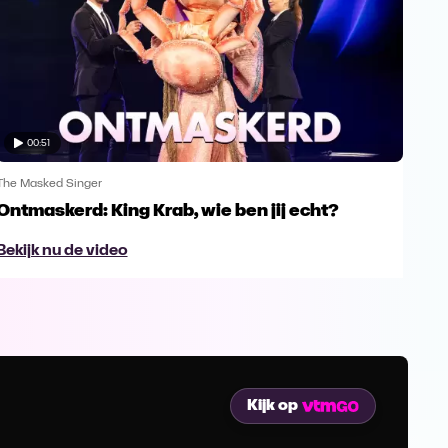
00:51
The Masked Singer
The 
Ontmaskerd: King Krab, wie ben jij echt?
Een
naa
Bekijk nu de video
Bek
Kijk op