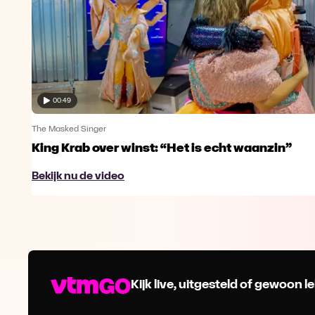
00:49
The Masked Singer
King Krab over winst: “Het is echt waanzin”
Bekijk nu de video
Kijk live, uitgesteld of gewoon