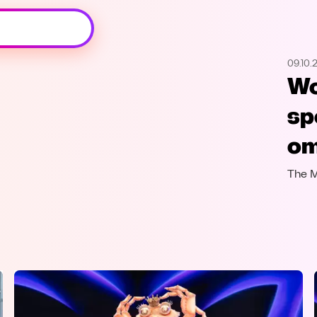
Oeps, browser niet ondersteund
09.10.
Voor je onze programma's gaat ontdekken,
Wo
best je browser updaten of hieronder één
van de ondersteunde browsers
sp
downloaden.
om
Google Chrome
Download
The M
Firefox
Download
Safari
Download
Microsoft Edge
Download
Opera
Download