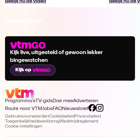
Bekijk nu de video
Bekijk nu de 
Ga naar Allerlei
Kijk live, uitgesteld of gewoon lekker
bingewatchen
Kijk op
Programma's
TV-gids
Doe mee
Adverteren
Route naar VTM
Jobs
FAQ
Nieuwsbrief
Gebruiksvoorwaarden
Cookiebeleid
Privacybeleid
Toegankelijkheidsverklaring
Wedstrijdreglement
Cookie instellingen