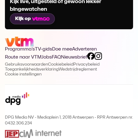
Kijk live, uitgesteld of gewoon lekker
bingewatchen
Kijk op
Programma's
TV-gids
Doe mee
Adverteren
Route naar VTM
Jobs
FAQ
Nieuwsbrief
Gebruiksvoorwaarden
Cookiebeleid
Privacybeleid
Toegankelijkheidsverklaring
Wedstrijdreglement
Cookie instellingen
DPG Media NV - Mediaplein 1, 2018 Antwerpen
-
RPR Antwerpen nr.
0432.306.234