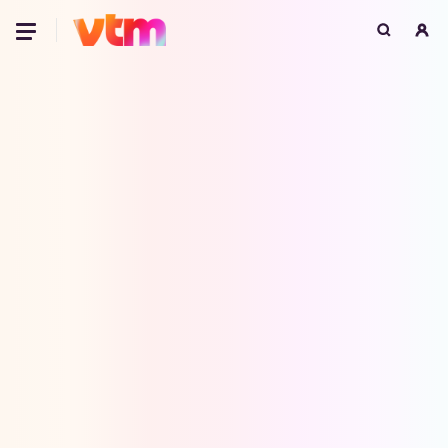
Oeps, browser niet ondersteund
Voor je onze programma's gaat ontdekken,
best je browser updaten of hieronder één
van de ondersteunde browsers
downloaden.
Google Chrome
Download
Firefox
Download
Safari
Download
Microsoft Edge
Download
Opera
Download