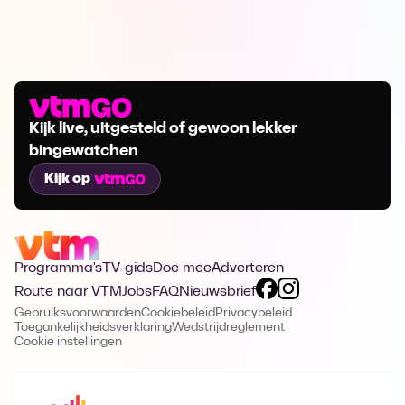
Kijk live, uitgesteld of gewoon lekker
bingewatchen
Kijk op
Programma's
TV-gids
Doe mee
Adverteren
Route naar VTM
Jobs
FAQ
Nieuwsbrief
Gebruiksvoorwaarden
Cookiebeleid
Privacybeleid
Toegankelijkheidsverklaring
Wedstrijdreglement
Cookie instellingen