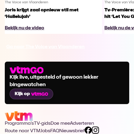
The Voice van Vlaanderen
The Voice van Vl
Joris krijgt zaal opnieuw stil met
Tv-Première:
‘Hallelujah’
hit ‘Let You 
Bekijk nu de video
Bekijk nu de 
Ga naar The Voice van Vlaanderen
Kijk live, uitgesteld of gewoon lekker
bingewatchen
Kijk op
Programma's
TV-gids
Doe mee
Adverteren
Route naar VTM
Jobs
FAQ
Nieuwsbrief