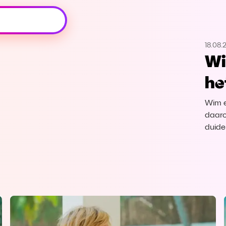
Oeps, browser niet ondersteund
18.08.
Voor je onze programma's gaat ontdekken,
Wi
best je browser updaten of hieronder één
van de ondersteunde browsers
he
downloaden.
Wim e
Google Chrome
Download
daaro
duide
Firefox
Download
Safari
Download
Microsoft Edge
Download
Opera
Download