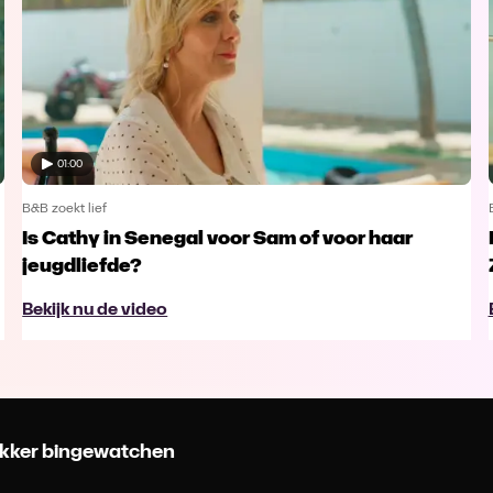
01:00
B&B zoekt lief
Is Cathy in Senegal voor Sam of voor haar
jeugdliefde?
Bekijk nu de video
 lekker bingewatchen