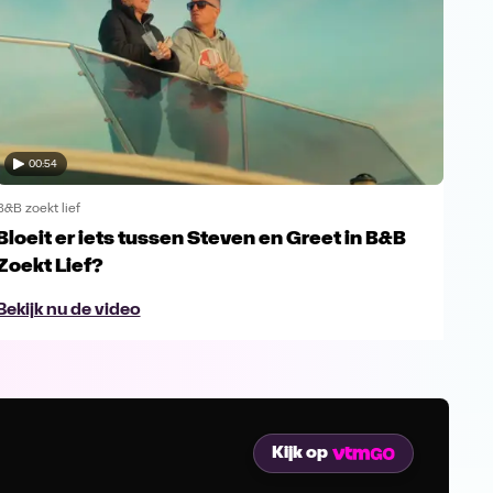
00:54
B&B zoekt lief
B&B z
Bloeit er iets tussen Steven en Greet in B&B
Een
Zoekt Lief?
Bek
Bekijk nu de video
Kijk op