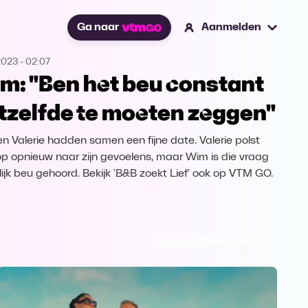
Ga naar
Aanmelden
2023
-
02:07
m: "Ben het beu constant
tzelfde te moeten zeggen"
n Valerie hadden samen een fijne date. Valerie polst
p opnieuw naar zijn gevoelens, maar Wim is die vraag
lijk beu gehoord. Bekijk 'B&B zoekt Lief' ook op VTM GO.
Ga naar B&B zoekt lief