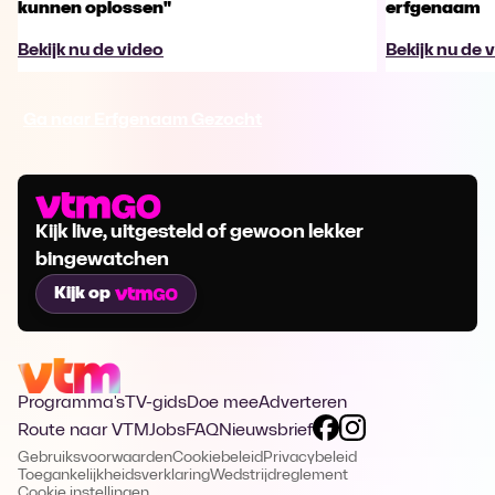
kunnen oplossen"
erfgenaam
Bekijk nu de video
Bekijk nu de 
Ga naar Erfgenaam Gezocht
Kijk live, uitgesteld of gewoon lekker
bingewatchen
Kijk op
Programma's
TV-gids
Doe mee
Adverteren
Route naar VTM
Jobs
FAQ
Nieuwsbrief
Gebruiksvoorwaarden
Cookiebeleid
Privacybeleid
Toegankelijkheidsverklaring
Wedstrijdreglement
Cookie instellingen