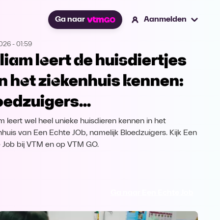
Ga naar
Aanmelden
2026
-
01:59
liam leert de huisdiertjes
n het ziekenhuis kennen:
oedzuigers...
am leert wel heel unieke huisdieren kennen in het
nhuis van Een Echte JOb, namelijk Bloedzuigers. Kijk Een
 Job bij VTM en op VTM GO.
Ga naar Een Echte Job