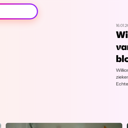
Oeps, browser niet ondersteund
16.01.
Voor je onze programma's gaat ontdekken,
Wi
best je browser updaten of hieronder één
van de ondersteunde browsers
va
downloaden.
bl
Google Chrome
Download
Willi
Firefox
Download
zieke
Echte
Safari
Download
Microsoft Edge
Download
Opera
Download