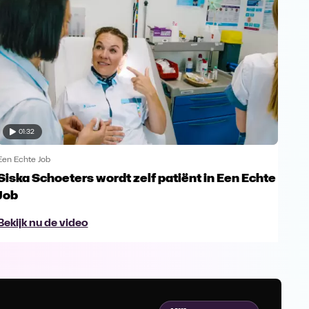
01:32
Een Echte Job
Een 
Siska Schoeters wordt zelf patiënt in Een Echte
"Is
Job
gee
Bekijk nu de video
Bek