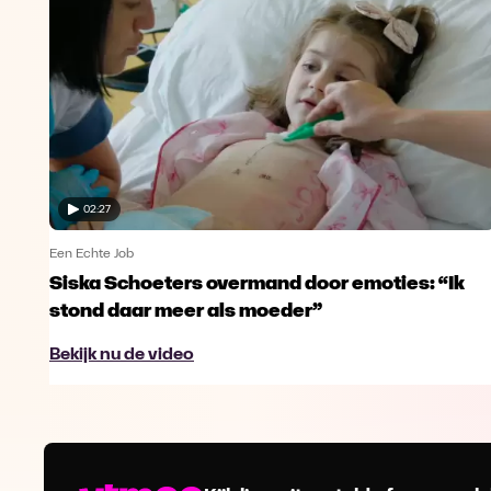
02:27
Een Echte Job
Siska Schoeters overmand door emoties: “Ik
stond daar meer als moeder”
Bekijk nu de video