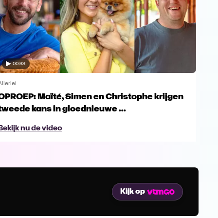
00:33
Allerlei
Allerl
OPROEP: Maïté, Simen en Christophe krijgen
Doc
tweede kans in gloednieuwe ...
Lev
Bekijk nu de video
Bek
Kijk op