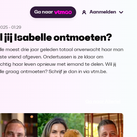
Ga naar
Aanmelden
2025
-
01:29
l jij Isabelle ontmoeten?
lle moest drie jaar geleden totaal onverwacht haar man
ste vriend afgeven. Ondertussen is ze klaar om
ichtig haar leven opnieuw met iemand te delen. Wil jij
lle graag ontmoeten? Schrijf je dan in via vtm.be.
Ga naar Allerlei