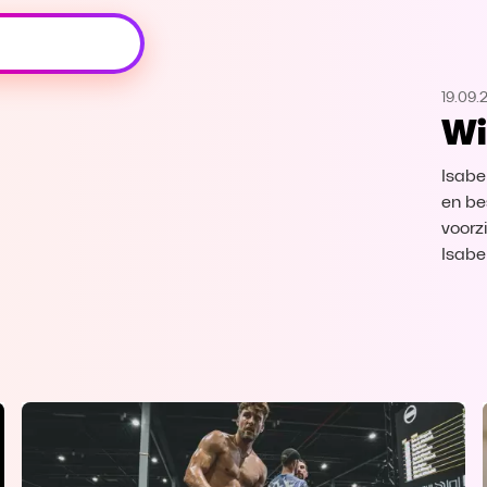
Oeps, browser niet ondersteund
19.09.
Voor je onze programma's gaat ontdekken,
Wi
best je browser updaten of hieronder één
van de ondersteunde browsers
downloaden.
Isabe
en be
Google Chrome
Download
voorz
Isabe
Firefox
Download
Safari
Download
Microsoft Edge
Download
Opera
Download